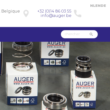
NL
EN
DE
, Belgique
+32 (0)14 86 03 55
info@auger.be